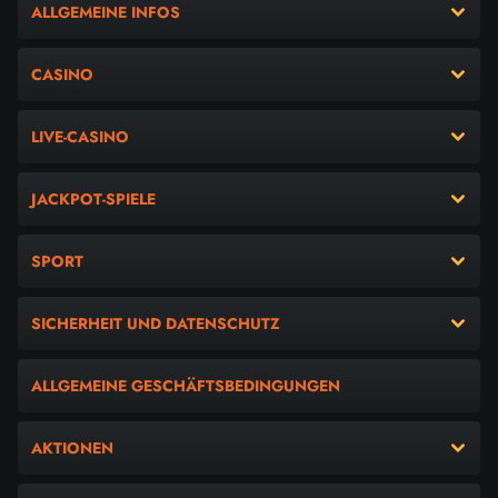
ALLGEMEINE INFOS
CASINO
LIVE-CASINO
JACKPOT-SPIELE
SPORT
SICHERHEIT UND DATENSCHUTZ
ALLGEMEINE GESCHÄFTSBEDINGUNGEN
AKTIONEN