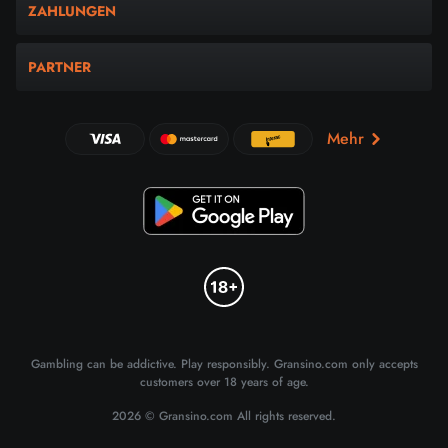
ZAHLUNGEN
PARTNER
Mehr
Gambling can be addictive. Play responsibly. Gransino.com only accepts
customers over 18 years of age.
2026 © Gransino.com All rights reserved.