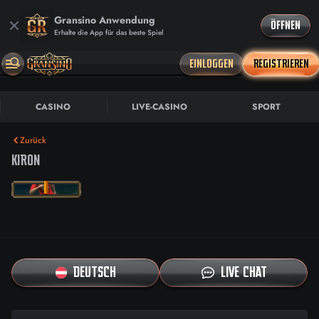
Gransino Anwendung
ÖFFNEN
Erhalte die App für das beste Spiel
EINLOGGEN
REGISTRIEREN
CASINO
LIVE-CASINO
SPORT
Zurück
KIRON
DEUTSCH
LIVE CHAT