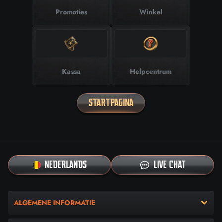
Promoties
Winkel
Kassa
Helpcentrum
STARTPAGINA
NEDERLANDS
LIVE CHAT
ALGEMENE INFORMATIE