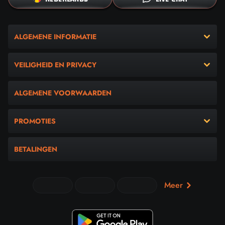
ALGEMENE INFORMATIE
VEILIGHEID EN PRIVACY
ALGEMENE VOORWAARDEN
PROMOTIES
BETALINGEN
Meer