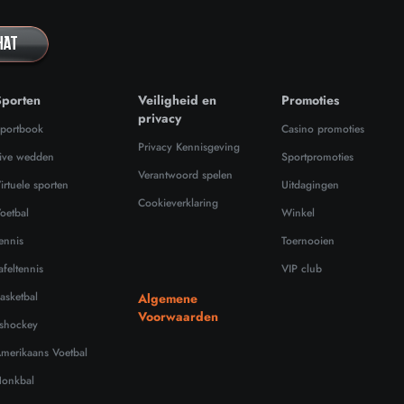
HAT
Sporten
Veiligheid en
Promoties
privacy
portbook
Casino promoties
Privacy Kennisgeving
ive wedden
Sportpromoties
Verantwoord spelen
irtuele sporten
Uitdagingen
Cookieverklaring
oetbal
Winkel
ennis
Toernooien
afeltennis
VIP club
asketbal
Algemene
Voorwaarden
jshockey
merikaans Voetbal
onkbal