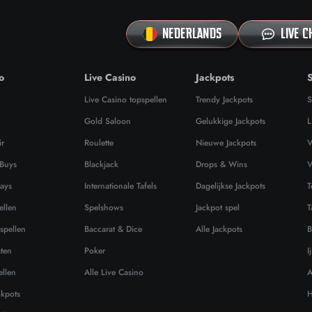
NEDERLANDS
LIVE C
o
Live Casino
Jackpots
Live Casino topspellen
Trendy Jackpots
S
Gold Saloon
Gelukkige Jackpots
L
ir
Roulette
Nieuwe Jackpots
V
Buys
Blackjack
Drops & Wins
V
ays
Internationale Tafels
Dagelijkse Jackpots
T
ellen
Spelshows
Jackpot spel
T
 spellen
Baccarat & Dice
Alle Jackpots
B
ten
Poker
I
ellen
Alle Live Casino
A
ckpots
H