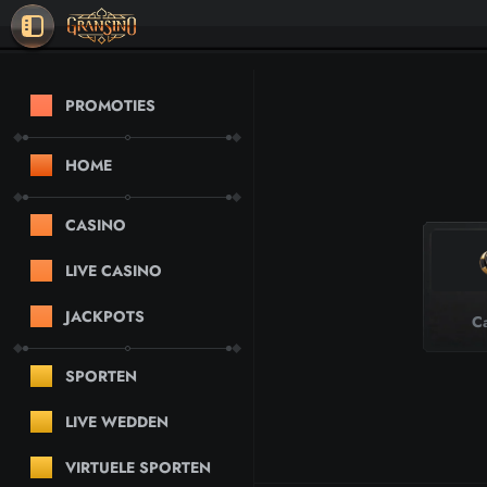
PROMOTIES
HOME
CASINO
LIVE CASINO
JACKPOTS
C
SPORTEN
LIVE WEDDEN
VIRTUELE SPORTEN