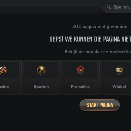
Spellen
404 pagina niet gevonden
OEPS! WE KUNNEN DIE PAGINA NIE
Bekijk de populairste onderdele
asino
Sporten
Promoties
Winkel
STARTPAGINA