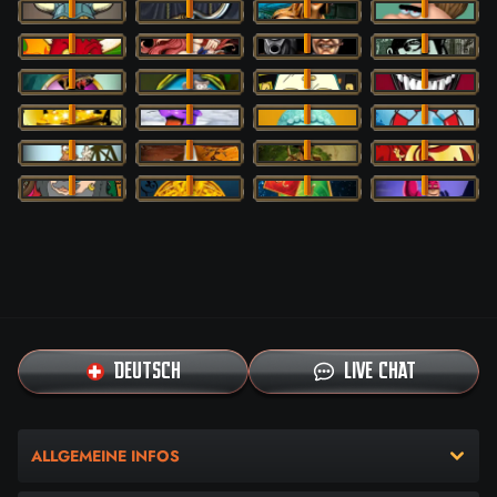
DEUTSCH
LIVE CHAT
ALLGEMEINE INFOS