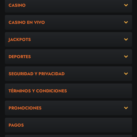
CASINO
CASINO EN VIVO
JACKPOTS
DEPORTES
SEGURIDAD Y PRIVACIDAD
TÉRMINOS Y CONDICIONES
PROMOCIONES
PAGOS