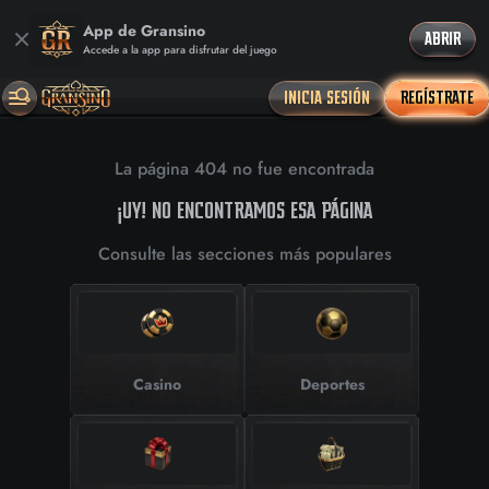
App de Gransino
ABRIR
Accede a la app para disfrutar del juego
INICIA SESIÓN
REGÍSTRATE
La página 404 no fue encontrada
¡UY! NO ENCONTRAMOS ESA PÁGINA
Consulte las secciones más populares
Casino
Deportes