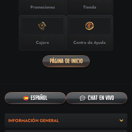
Promociones
Tienda
Cajero
Centro de Ayuda
PÁGINA DE INICIO
ESPAÑOL
CHAT EN VIVO
INFORMACIÓN GENERAL