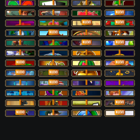
NUEVO
NUEVO
NUEVO
NUEVO
NUEVO
NUEVO
NUEVO
NUEVO
NUEVO
NUEVO
NUEVO
NUEVO
NUEVO
NUEVO