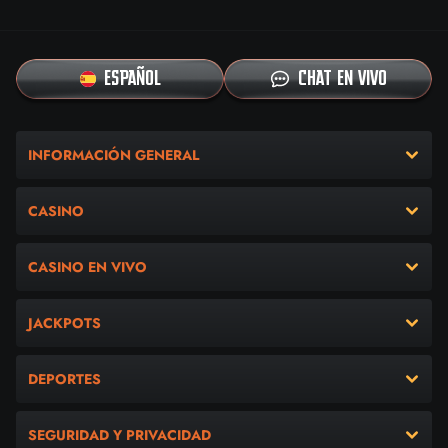
ESPAÑOL
CHAT EN VIVO
INFORMACIÓN GENERAL
CASINO
CASINO EN VIVO
JACKPOTS
DEPORTES
SEGURIDAD Y PRIVACIDAD