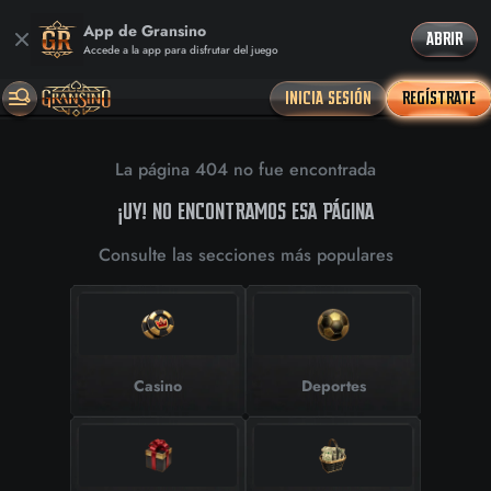
App de Gransino
ABRIR
Accede a la app para disfrutar del juego
INICIA SESIÓN
REGÍSTRATE
La página 404 no fue encontrada
¡UY! NO ENCONTRAMOS ESA PÁGINA
Consulte las secciones más populares
Casino
Deportes