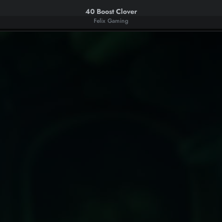
40 Boost Clover
Felix Gaming