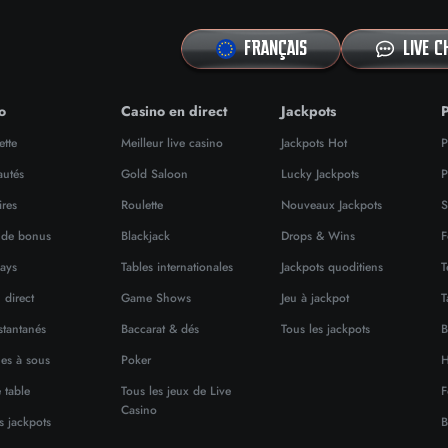
FRANÇAIS
LIVE C
o
Casino en direct
Jackpots
P
ette
Meilleur live casino
Jackpots Hot
P
utés
Gold Saloon
Lucky Jackpots
P
ires
Roulette
Nouveaux Jackpots
S
 de bonus
Blackjack
Drops & Wins
F
ays
Tables internationales
Jackpots quoditiens
T
 direct
Game Shows
Jeu à jackpot
T
stantanés
Baccarat & dés
Tous les jackpots
B
es à sous
Poker
H
 table
Tous les jeux de Live
F
Casino
s jackpots
B