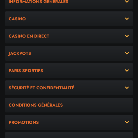
INFORMATIONS GÉNÉRALES
CASINO
CASINO EN DIRECT
JACKPOTS
PARIS SPORTIFS
SÉCURITÉ ET CONFIDENTIALITÉ
CONDITIONS GÉNÉRALES
PROMOTIONS