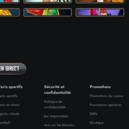
o
Démo
Démo
EN DIRECT
aris sportifs
Sécurité et
Promotions
confidentialité
aris sportifs
Promotions du casino
Politique de
aris en direct
Promotions sportives
confidentialité
ports virtuels
Défis
Jeu responsable
ootball
Boutique
Avis sur les témoins