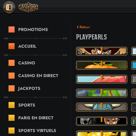
Retour
PROMOTIONS
PLAYPEARLS
Démo
ACCUEIL
Démo
CASINO
Démo
CASINO EN DIRECT
Démo
JACKPOTS
Démo
SPORTS
Démo
PARIS EN DIRECT
Démo
SPORTS VIRTUELS