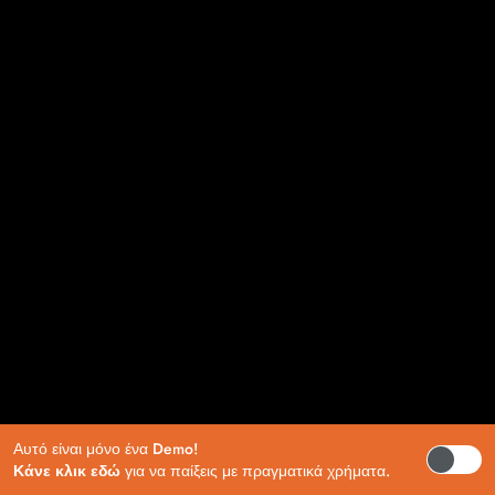
Αυτό είναι μόνο ένα Demo!
Κάνε κλικ εδώ
για να παίξεις με πραγματικά χρήματα.