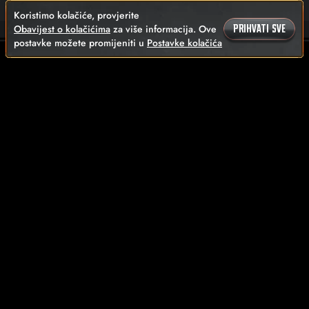
Koristimo kolačiće, provjerite
Obavijest o kolačićima
za više informacija. Ove
PRIHVATI SVE
postavke možete promijeniti u
Postavke kolačića