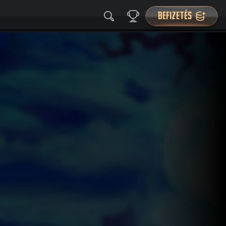
BEFIZETÉS