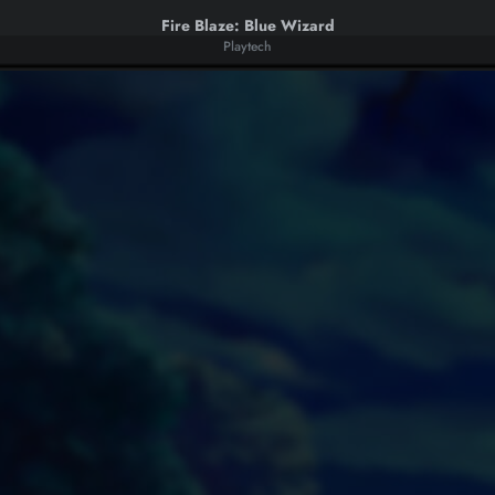
Fire Blaze: Blue Wizard
Playtech