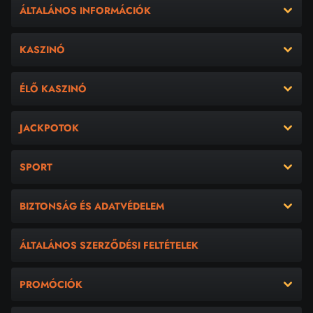
ÁLTALÁNOS INFORMÁCIÓK
KASZINÓ
ÉLŐ KASZINÓ
JACKPOTOK
SPORT
BIZTONSÁG ÉS ADATVÉDELEM
ÁLTALÁNOS SZERZŐDÉSI FELTÉTELEK
PROMÓCIÓK