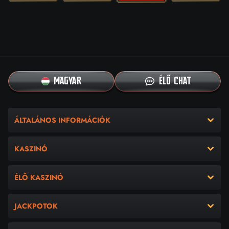
MAGYAR
ÉLŐ CHAT
ÁLTALÁNOS INFORMÁCIÓK
KASZINÓ
ÉLŐ KASZINÓ
JACKPOTOK