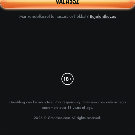
VÁLASSZ
Már rendelkezel felhasználói fiókkal?
Bejelentkezés
Gambling can be addictive. Play responsibly. Gransino.com only accepts
customers over 18 years of age.
2026 © Gransino.com All rights reserved.