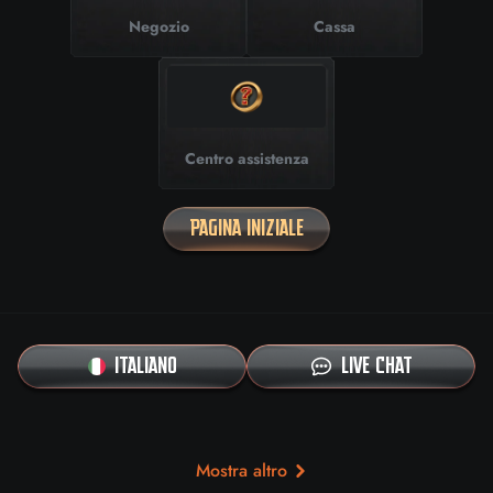
Negozio
Cassa
Centro assistenza
PAGINA INIZIALE
ITALIANO
LIVE CHAT
Mostra altro