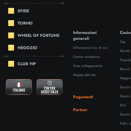
SFIDE
TORNEI
Informazioni
Casin
WHEEL OF FORTUNE
generali
Top
NEGOZIO
Informazioni su di noi
Novità
Centro assistenza
Popola
CLUB VIP
Crea collegamento
Bonus 
Mappa del sito
Megaw
Giochi 
CENTRO
ITALIANO
ASSISTENZA
Giochi 
Pagamenti
Slot
Partner
Giochi
Tutti i 