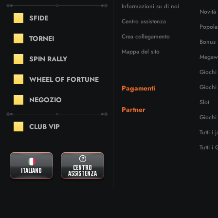
Informazioni su di noi
Novità
SFIDE
Centro assistenza
Popola
Crea collegamento
TORNEI
Bonus 
Mappa del sito
Megaw
SPIN RALLY
Giochi 
WHEEL OF FORTUNE
Giochi 
Pagamenti
NEGOZIO
Slot
Partner
Giochi
CLUB VIP
Tutti i 
Tutti i 
CENTRO
ITALIANO
ASSISTENZA