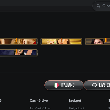
Gioc
Demo
Demo
Dem
Demo
ITALIANO
LIVE C
ò
Casinò Live
Jackpot
Top Casinò Live
Hot Jackpot
S