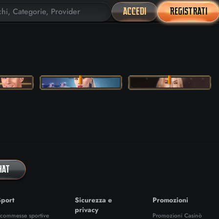
hi, Categorie, Provider
ACCEDI
REGISTRATI
o
Demo
Demo
HAT
Sport
Sicurezza e
Promozioni
privacy
commesse sportive
Promozioni Casinò