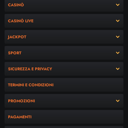
CASINÒ
CASINÒ LIVE
JACKPOT
SPORT
SICUREZZA E PRIVACY
TERMINI E CONDIZIONI
PROMOZIONI
PAGAMENTI