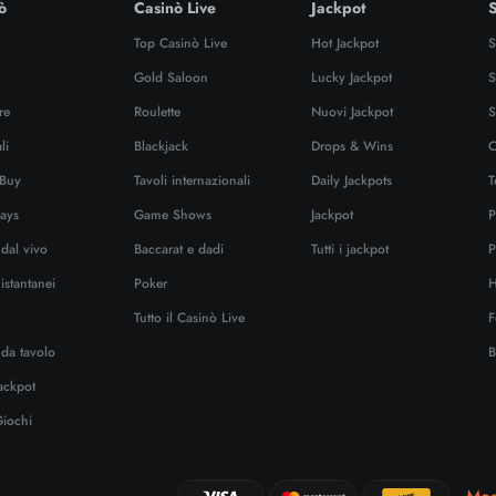
ò
Casinò Live
Jackpot
Top Casinò Live
Hot Jackpot
S
Gold Saloon
Lucky Jackpot
S
re
Roulette
Nuovi Jackpot
S
li
Blackjack
Drops & Wins
C
Buy
Tavoli internazionali
Daily Jackpots
T
ays
Game Shows
Jackpot
P
dal vivo
Baccarat e dadi
Tutti i jackpot
P
istantanei
Poker
H
Tutto il Casinò Live
F
 da tavolo
B
jackpot
Giochi