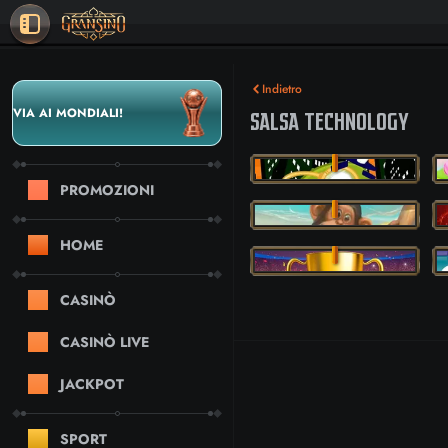
Indietro
VIA AI MONDIALI!
SALSA TECHNOLOGY
Demo
PROMOZIONI
Demo
Demo
HOME
CASINÒ
CASINÒ LIVE
JACKPOT
SPORT