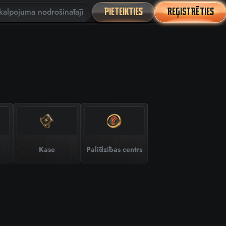
akalpojuma nodrošinātāji
PIETEIKTIES
REĢISTRĒTIES
Kase
Palīdzības centrs