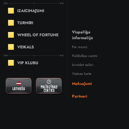
IZAICINĀJUMI
TURNĪRI
Vispārīga
WHEEL OF FORTUNE
informācija
VEIKALS
Par mums
Palīdzības centrs
VIP KLUBU
Izveidot saīsni
Vietnes karte
Maksājumi
PALĪDZĪBAS
LATVIEŠU
CENTRS
Partneri