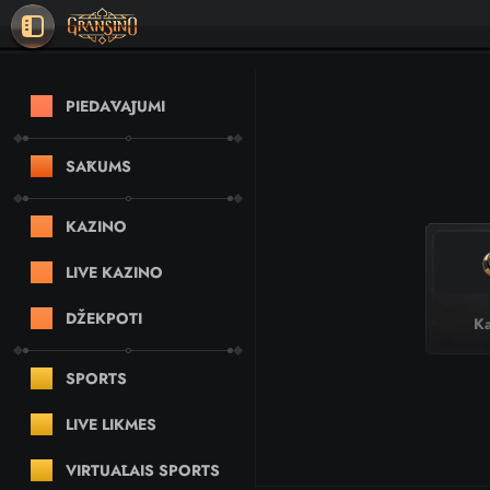
PIEDĀVĀJUMI
SĀKUMS
KAZINO
LIVE KAZINO
DŽEKPOTI
K
SPORTS
LIVE LIKMES
VIRTUĀLAIS SPORTS