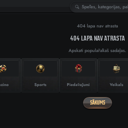
Spēles, kategorijas, p
404 lapa nav atrasta
404 LAPA NAV ATRASTA
Apskati populārākās sadaļas.
azino
Sports
Piedāvājumi
Veikals
SĀKUMS