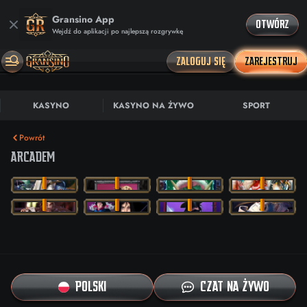
Gransino App
OTWÓRZ
Wejdź do aplikacji po najlepszą rozgrywkę
ZALOGUJ SIĘ
ZAREJESTRUJ
KASYNO
KASYNO NA ŻYWO
SPORT
Powrót
ARCADEM
POLSKI
CZAT NA ŻYWO