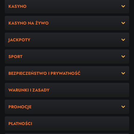
KASYNO
KASYNO NA ŻYWO
JACKPOTY
SPORT
BEZPIECZEŃSTWO I PRYWATNOŚĆ
WARUNKI I ZASADY
PROMOCJE
PŁATNOŚCI