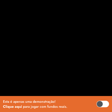
Esta é apenas uma demonstração!
Clique aqui
para jogar com fundos reais.