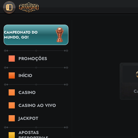
CAMPEONATO DO
MUNDO, GO!
PROMOÇÕES
INÍCIO
C
CASINO
CASINO AO VIVO
JACKPOT
APOSTAS