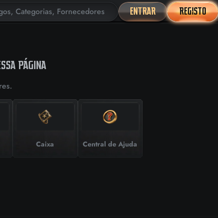
gos, Categorias, Fornecedores
ENTRAR
REGISTO
SSA PÁGINA
res.
Caixa
Central de Ajuda