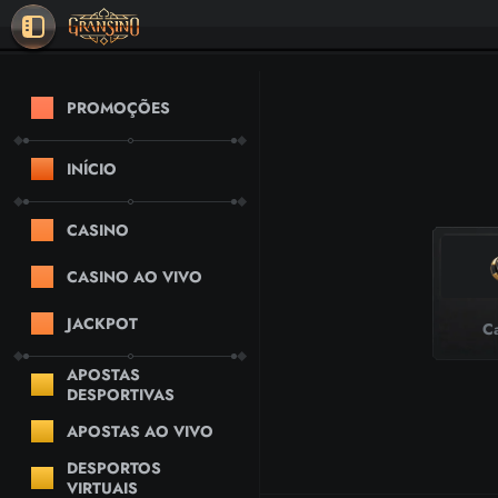
PROMOÇÕES
INÍCIO
CASINO
CASINO AO VIVO
JACKPOT
C
APOSTAS
DESPORTIVAS
APOSTAS AO VIVO
DESPORTOS
VIRTUAIS