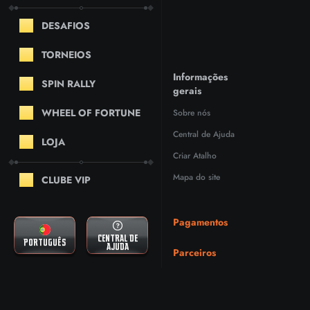
DESAFIOS
TORNEIOS
Informações
SPIN RALLY
gerais
WHEEL OF FORTUNE
Sobre nós
Central de Ajuda
LOJA
Criar Atalho
Mapa do site
CLUBE VIP
Pagamentos
CENTRAL DE
PORTUGUÊS
AJUDA
Parceiros