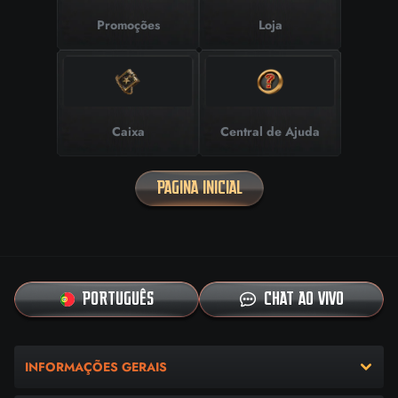
Promoções
Loja
Caixa
Central de Ajuda
PAGINA INICIAL
PORTUGUÊS
CHAT AO VIVO
INFORMAÇÕES GERAIS