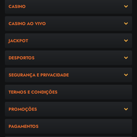
CASINO
CASINO AO VIVO
JACKPOT
DESPORTOS
SEGURANÇA E PRIVACIDADE
TERMOS E CONDIÇÕES
PROMOÇÕES
PAGAMENTOS