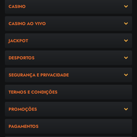
CASINO
CASINO AO VIVO
JACKPOT
DESPORTOS
SEGURANÇA E PRIVACIDADE
TERMOS E CONDIÇÕES
PROMOÇÕES
PAGAMENTOS