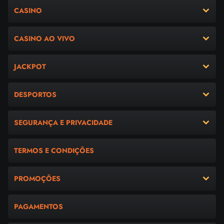
CASINO
CASINO AO VIVO
JACKPOT
DESPORTOS
SEGURANÇA E PRIVACIDADE
TERMOS E CONDIÇÕES
PROMOÇÕES
PAGAMENTOS