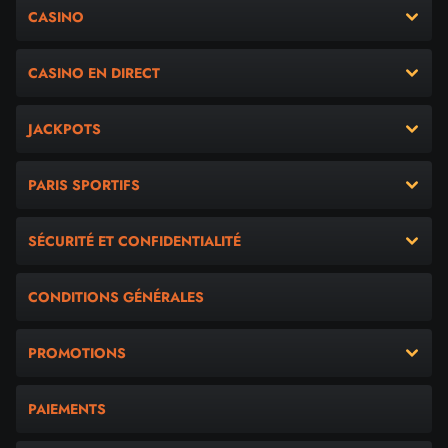
CASINO
CASINO EN DIRECT
JACKPOTS
PARIS SPORTIFS
SÉCURITÉ ET CONFIDENTIALITÉ
CONDITIONS GÉNÉRALES
PROMOTIONS
PAIEMENTS