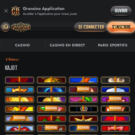
Gransino Application
OUVRIR
Accéder à l'application pour mieux jouer
SE CONNECTER
S'INSCRIRE
CASINO
CASINO EN DIRECT
PARIS SPORTIFS
Retour
KAJOT
NOUVEAU
NOUVEAU
NOUVEAU
NOUVEAU
NOUVEAU
NOUVEAU
NOUVEAU