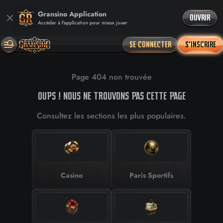
Gransino Application
OUVRIR
Accéder à l'application pour mieux jouer
SE CONNECTER
S'INSCRIRE
Page 404 non trouvée
OUPS ! NOUS NE TROUVONS PAS CETTE PAGE
Consultez les sections les plus populaires.
Casino
Paris Sportifs