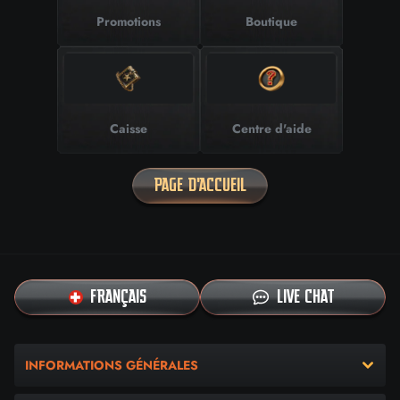
Promotions
Boutique
Caisse
Centre d'aide
PAGE D'ACCUEIL
FRANÇAIS
LIVE CHAT
INFORMATIONS GÉNÉRALES