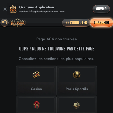
Gransino Application
OUVRIR
Accéder à l'application pour mieux jouer
SE CONNECTER
S'INSCRIRE
Page 404 non trouvée
OUPS ! NOUS NE TROUVONS PAS CETTE PAGE
Consultez les sections les plus populaires.
Casino
Paris Sportifs