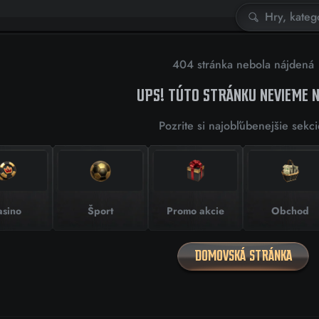
Hry, kateg
404 stránka nebola nájdená
UPS! TÚTO STRÁNKU NEVIEME 
Pozrite si najobľúbenejšie sekci
asino
Šport
Promo akcie
Obchod
DOMOVSKÁ STRÁNKA