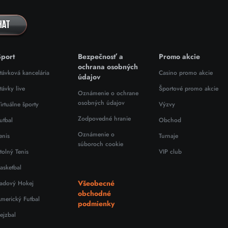
HAT
Šport
Bezpečnosť a
Promo akcie
ochrana osobných
távková kancelária
Casino promo akcie
údajov
távky live
Športové promo akcie
Oznámenie o ochrane
osobných údajov
irtuálne športy
Výzvy
Zodpovedné hranie
utbal
Obchod
Oznámenie o
enis
Turnaje
súboroch cookie
tolný Tenis
VIP club
asketbal
Všeobecné
adový Hokej
obchodné
merický Futbal
podmienky
ejzbal