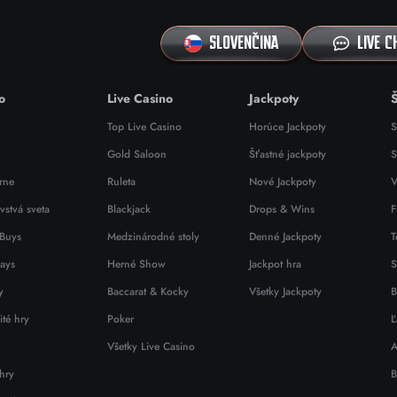
SLOVENČINA
LIVE C
o
Live Casino
Jackpoty
Top Live Casino
Horúce Jackpoty
S
Gold Saloon
Šťastné jackpoty
S
rne
Ruleta
Nové Jackpoty
V
vstvá sveta
Blackjack
Drops & Wins
F
Buys
Medzinárodné stoly
Denné Jackpoty
T
ays
Herné Show
Jackpot hra
S
y
Baccarat & Kocky
Všetky Jackpoty
B
té hry
Poker
Ľ
Všetky Live Casino
A
hry
B