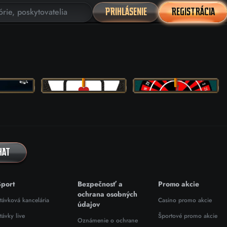
órie, poskytovatelia
PRIHLÁSENIE
REGISTRÁCIA
o
Demo
Demo
HAT
Šport
Bezpečnosť a
Promo akcie
ochrana osobných
távková kancelária
Casino promo akcie
údajov
távky live
Športové promo akcie
Oznámenie o ochrane