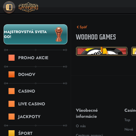
Späť
MAJSTROVSTVÁ SVETA
WOOHOO GAMES
GO!
Demo
PROMO AKCIE
DOMOV
CASINO
LIVE CASINO
Všeobecné
Casin
informácie
JACKPOTY
Top
O nás
Nové
ŠPORT
Centrum pomoci