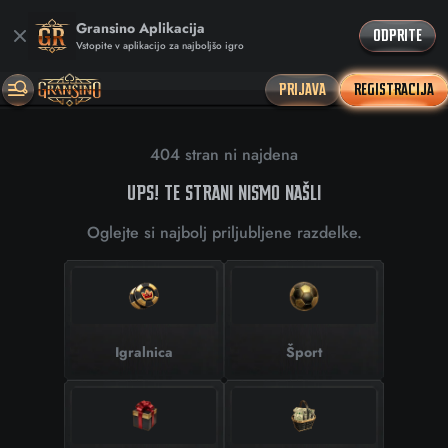
Gransino Aplikacija
ODPRITE
Vstopite v aplikacijo za najboljšo igro
PRIJAVA
REGISTRACIJA
404 stran ni najdena
UPS! TE STRANI NISMO NAŠLI
Oglejte si najbolj priljubljene razdelke.
Igralnica
Šport