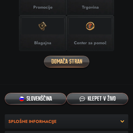
Promocije
Trgovina
Blagajna
Center za pomoč
DOMAČA STRAN
SLOVENŠČINA
KLEPET V ŽIVO
SPLOŠNE INFORMACIJE