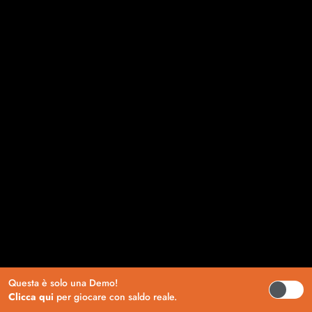
Questa è solo una Demo!
Clicca qui
per giocare con saldo reale.