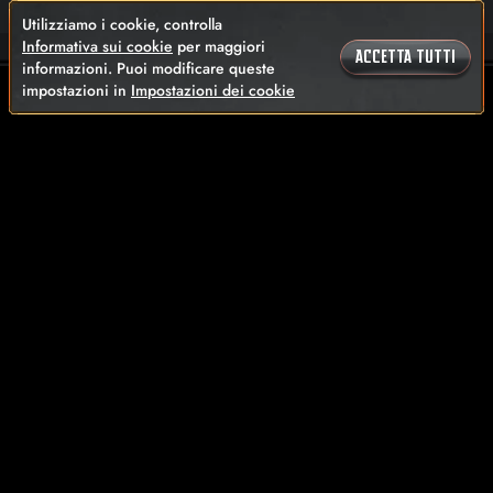
Utilizziamo i cookie, controlla
Informativa sui cookie
per maggiori
ACCETTA TUTTI
informazioni. Puoi modificare queste
impostazioni in
Impostazioni dei cookie