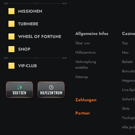
MISSIONEN
TURNIERE
Allgemeine Infos
Casin
WHEEL OF FORTUNE
Über uns
Top
SHOP
Hilfezentrum
Neu
Verknüpfung
Beliebt
VIP-CLUB
erstellen
Bonuskä
Sitemap
Megawa
Live-Spi
DEUTSCH
HILFEZENTRUM
Sofort-S
Zahlungen
Slots
Partner
Tischspi
Alle Jac