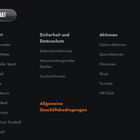
HAT
rt
Sicherheit und
Aktionen
Datenschutz
twetten
Casino-Aktionen
Datenschutzhinweis
Wetten
Sport-Aktionen
Verantwortungsvolles
eller Sport
Missionen
Spielen
ll
Shop
Cookie-Hinweis
s
Turniere
tennis
VIP-Club
tball
Allgemeine
Geschäftsbedingungen
ockey
ican Football
all