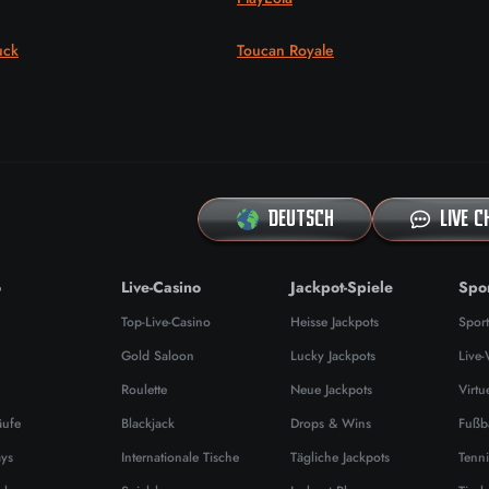
uck
Toucan Royale
DEUTSCH
LIVE C
o
Live-Casino
Jackpot-Spiele
Spo
Top-Live-Casino
Heisse Jackpots
Spor
Gold Saloon
Lucky Jackpots
Live-
Roulette
Neue Jackpots
Virtu
ufe
Blackjack
Drops & Wins
Fußba
ys
Internationale Tische
Tägliche Jackpots
Tenni