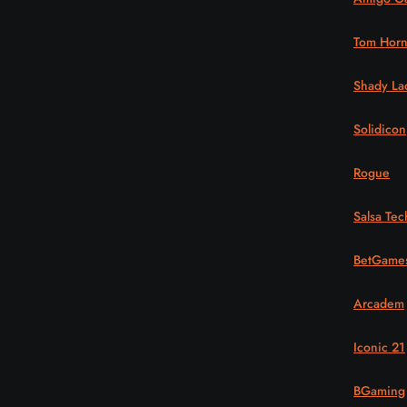
Tom Hor
Shady La
Solidicon
Rogue
Salsa Te
BetGame
Arcadem
Iconic 21
BGaming