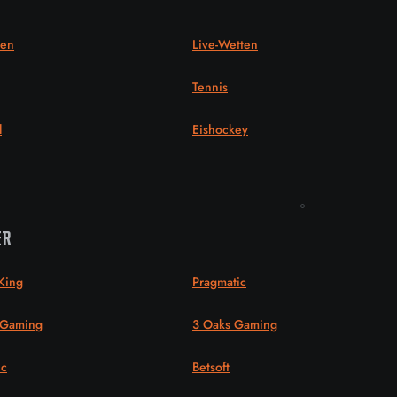
ten
Live-Wetten
Tennis
l
Eishockey
ER
King
Pragmatic
 Gaming
3 Oaks Gaming
ic
Betsoft