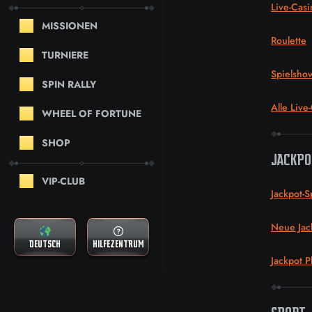
Live-Casi
MISSIONEN
Roulette
TURNIERE
Spielsho
SPIN RALLY
Alle Live
WHEEL OF FORTUNE
SHOP
JACKPO
VIP-CLUB
Jackpot-S
Neue Jac
DEUTSCH
HILFEZENTRUM
Jackpot P