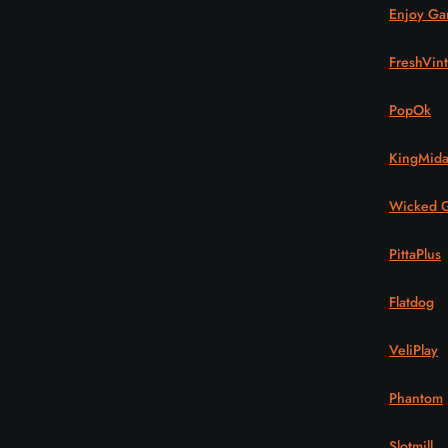
Enjoy Ga
FreshVin
PopOk
KingMida
Wicked 
PittaPlus
Flatdog
VeliPlay
Phantom
Slotmill