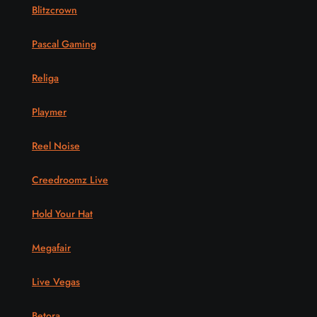
Blitzcrown
Pascal Gaming
Religa
Playmer
Reel Noise
Creedroomz Live
Hold Your Hat
Megafair
Live Vegas
Betora