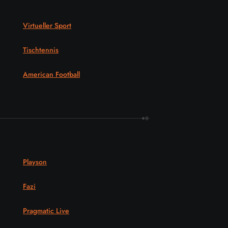
Virtueller Sport
Tischtennis
American Football
Playson
Fazi
Pragmatic Live