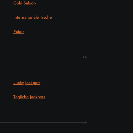
Gold Saloon
Internationale Tische
Poker
Lucky Jackpots
Tägliche Jackpots