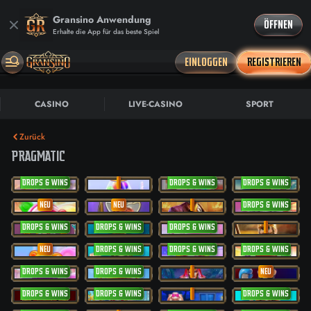
Gransino Anwendung
ÖFFNEN
Erhalte die App für das beste Spiel
EINLOGGEN
REGISTRIEREN
CASINO
LIVE-CASINO
SPORT
Zurück
PRAGMATIC
DROPS & WINS
DROPS & WINS
DROPS & WINS
NEU
NEU
DROPS & WINS
DROPS & WINS
DROPS & WINS
DROPS & WINS
NEU
DROPS & WINS
DROPS & WINS
DROPS & WINS
DROPS & WINS
DROPS & WINS
NEU
DROPS & WINS
DROPS & WINS
DROPS & WINS