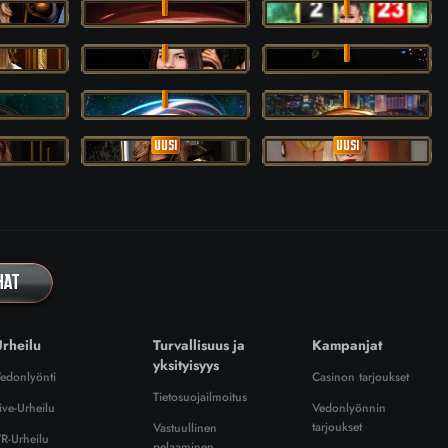
o
Demo
Demo
o
Demo
Demo
o
Demo
Demo
UUSI
UUSI
HAT
rheilu
Turvallisuus ja
Kampanjat
yksityisyys
edonlyönti
Casinon tarjoukset
Tietosuojailmoitus
ive-Urheilu
Vedonlyönnin
tarjoukset
Vastuullinen
R-Urheilu
pelaaminen