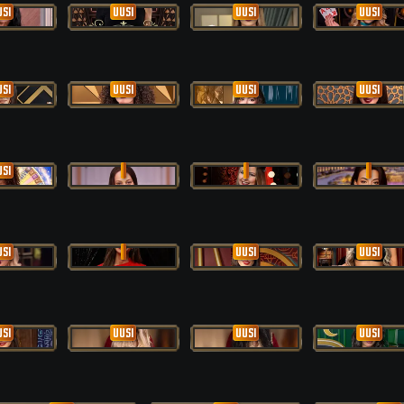
USI
UUSI
UUSI
UUSI
emo
Demo
Demo
Demo
USI
UUSI
UUSI
UUSI
emo
Demo
Demo
Demo
USI
emo
Demo
Demo
Demo
USI
UUSI
UUSI
emo
Demo
Demo
Demo
USI
UUSI
UUSI
UUSI
Demo
Demo
Dem