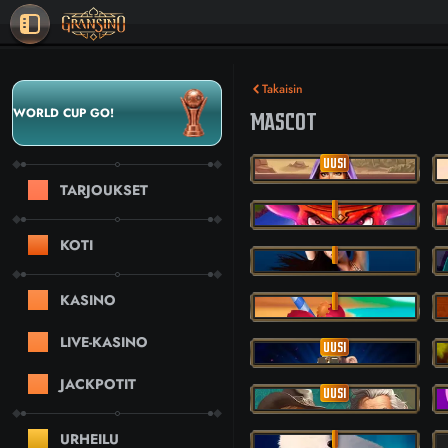
Takaisin
WORLD CUP GO!
MASCOT
Demo
UUSI
TARJOUKSET
Demo
Demo
KOTI
Demo
KASINO
Demo
LIVE-KASINO
UUSI
Demo
JACKPOTIT
UUSI
Demo
URHEILU