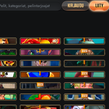
Pelit, kategoriat, pelintarjoajat
KIRJAUDU
LIITY
o
Demo
Demo
o
Demo
Demo
UUSI
o
Demo
Demo
o
Demo
Demo
UUSI
o
Demo
Demo
UUSI
o
Demo
Demo
UUSI
o
Demo
Demo