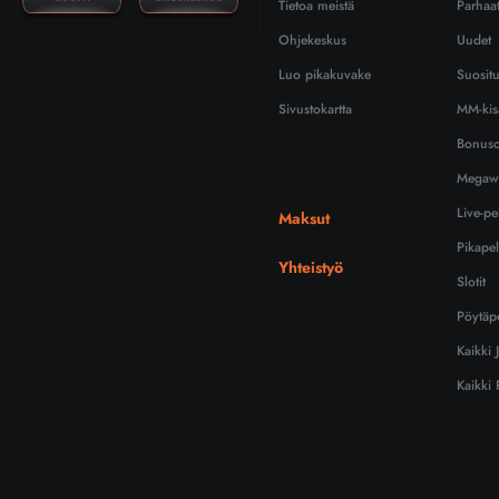
Tietoa meistä
Parhaa
Ohjekeskus
Uudet
Luo pikakuvake
Suositu
Sivustokartta
MM-kis
Bonuso
Megaw
Live-pel
Maksut
Pikapel
Yhteistyö
Slotit
Pöytäpe
Kaikki 
Kaikki P