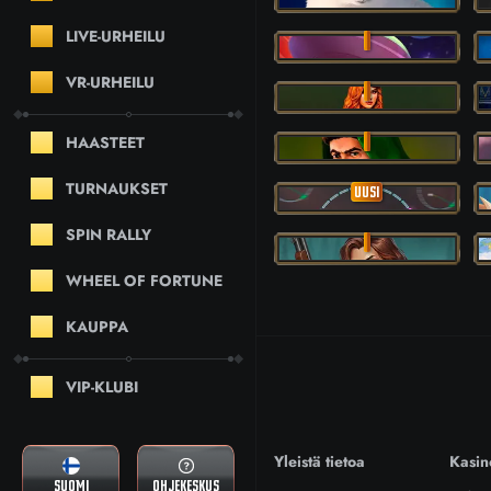
Demo
LIVE-URHEILU
Demo
VR-URHEILU
Demo
HAASTEET
Demo
TURNAUKSET
UUSI
Demo
SPIN RALLY
WHEEL OF FORTUNE
KAUPPA
VIP-KLUBI
Yleistä tietoa
Kasin
SUOMI
OHJEKESKUS