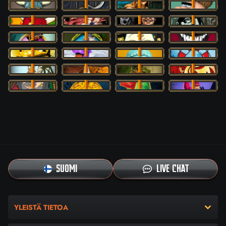
SUOMI
LIVE CHAT
YLEISTÄ TIETOA