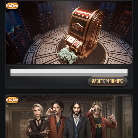
Καζίνο
ROULETTE RUN 8.000€
ΛΆΒΕΤΕ ΜΠΌΝΟΥΣ
Καζίνο