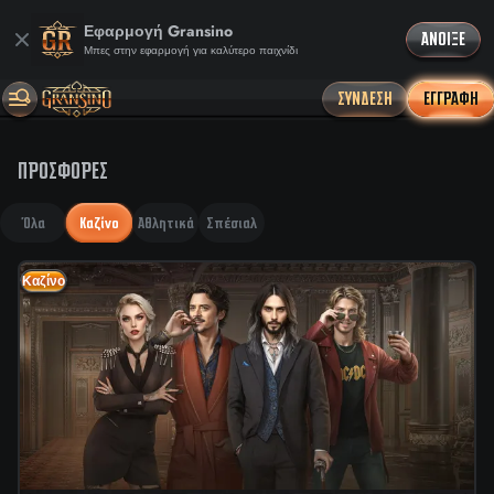
Εφαρμογή Gransino
ΆΝΟΙΞΕ
Μπες στην εφαρμογή για καλύτερο παιχνίδι
ΣΎΝΔΕΣΗ
ΕΓΓΡΑΦΉ
ΠΡΟΣΦΟΡΈΣ
Όλα
Καζίνο
Αθλητικά
Σπέσιαλ
Καζίνο