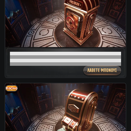
ΜΠΌΝΟΥΣ ΑΝΑΝΈΩΣΗΣ ΣΑΒΒΑΤΟΚΎΡΙΑΚΟΥ 777€ + 77
ΔΩΡΕΆΝ ΠΕΡΙΣΤΡΟΦΈΣ
ΛΆΒΕΤΕ ΜΠΌΝΟΥΣ
Καζίνο