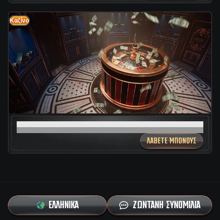
Καζίνο
SPINOLEAGUE 12.000.000€
ΛΆΒΕΤΕ ΜΠΌΝΟΥΣ
ΕΛΛΗΝΙΚΆ
ΖΩΝΤΑΝΉ ΣΥΝΟΜΙΛΊΑ