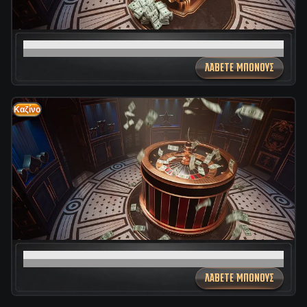
ΚΑΘΗΜΕΡΙΝΌ CASHBACK 15% ΈΩΣ 400€
ΛΆΒΕΤΕ ΜΠΌΝΟΥΣ
Καζίνο
LIVE CASHBACK 25% ΈΩΣ 200€
ΛΆΒΕΤΕ ΜΠΌΝΟΥΣ