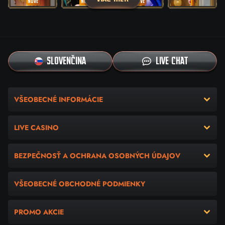
NOVÉ
NOVÉ
NOVÉ
SLOVENČINA
LIVE CHAT
VŠEOBECNÉ INFORMÁCIE
LIVE CASINO
BEZPEČNOSŤ A OCHRANA OSOBNÝCH ÚDAJOV
VŠEOBECNÉ OBCHODNÉ PODMIENKY
PROMO AKCIE