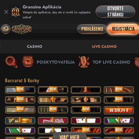
Gransino Aplikácia
OTVORTE
Vstúpte do aplikácie, aby ste si mohli čo najlepšie
STRÁNKU
zahrať
PRIHLÁSENIE
REGISTRÁCIA
CASINO
LIVE CASINO
POSKYTOVATELIA
TOP LIVE CASINO
Baccarat & Kocky
NOVÉ
NOVÉ
NOVÉ
NOVÉ
NOVÉ
NOVÉ
NOVÉ
NOVÉ
66 328,24 €
NOVÉ
NOVÉ
VIAC HIER