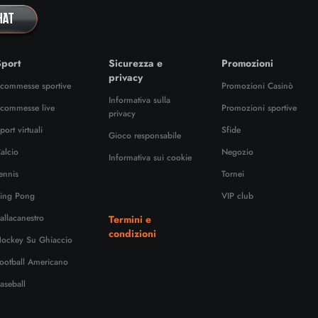
HAT
Sport
Sicurezza e
Promozioni
privacy
commesse sportive
Promozioni Casinò
Informativa sulla
commesse live
Promozioni sportive
privacy
port virtuali
Sfide
Gioco responsabile
alcio
Negozio
Informativa sui cookie
ennis
Tornei
ing Pong
VIP club
allacanestro
Termini e
condizioni
ockey Su Ghiaccio
ootball Americano
aseball