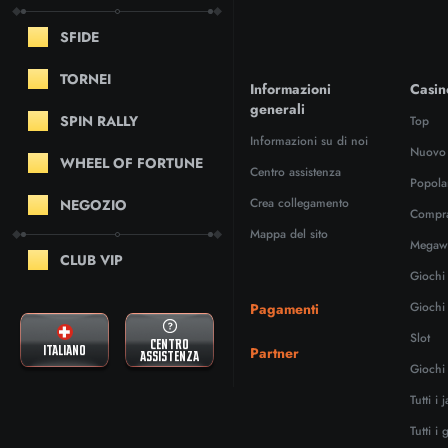
SFIDE
TORNEI
Informazioni
Casin
generali
SPIN RALLY
Top
Informazioni su di noi
Nuovo
WHEEL OF FORTUNE
Centro assistenza
Popola
Crea collegamento
NEGOZIO
Compr
Mappa del sito
Megaw
CLUB VIP
Giochi 
Giochi 
Pagamenti
Slot
CENTRO
ITALIANO
Partner
ASSISTENZA
Giochi
Tutti i 
Tutti i 