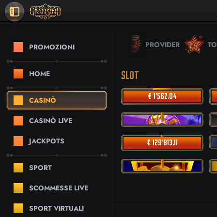
PROVIDER
TO
PROMOZIONI
HOME
SLOT
Demo
NUOVO
€ 1’562.04
CASINÒ
Demo
CASINÒ LIVE
Demo
JACKPOTS
€ 129’813.11
Demo
SPORT
SCOMMESSE LIVE
SPORT VIRTUALI